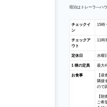
宿泊はトレーラ―ハ
チェックイ
15時
ン
チェックア
11
ウト
定休日
水曜
1 棟の定員
最大4
お食事
【昼
隣接
ので
【朝
ご希