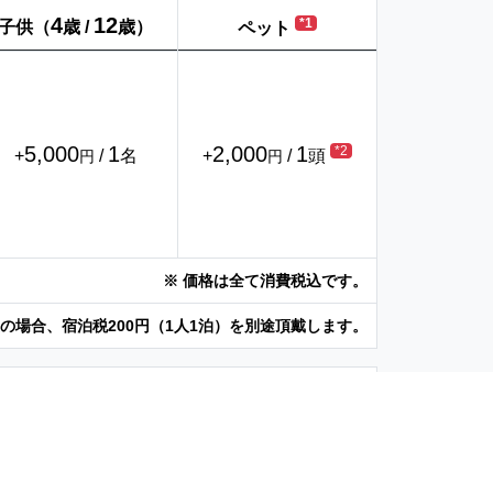
4
12
*1
子供（
歳 /
歳）
ペット
5,000
1
2,000
1
*2
+
/
名
+
/
頭
円
円
※ 価格は全て消費税込です。
以上の場合、宿泊税200円（1人1泊）を別途頂戴します。
じめご了承ください。