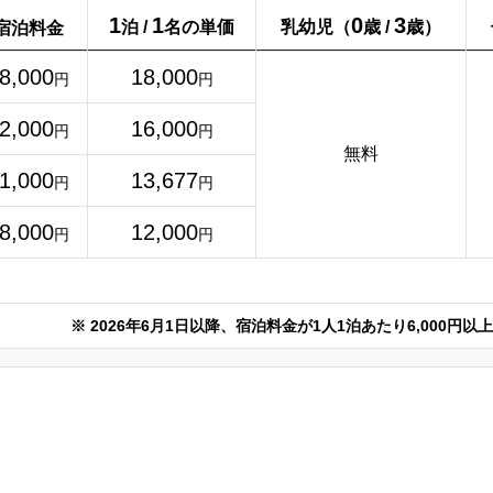
1
1
0
3
泊 /
名の単価
乳幼児（
歳 /
歳）
宿泊料金
8,000
18,000
円
円
2,000
16,000
円
円
無料
1,000
13,677
円
円
8,000
12,000
円
円
※ 2026年6月1日以降、宿泊料金が1人1泊あたり6,000円
泊可能なペットとは、犬、猫、うさぎのみを指します。あらか
可能なペットは、3頭までです。