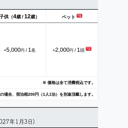
4
12
*1
子供（
歳 /
歳）
ペット
5,000
1
2,000
1
*2
+
/
名
+
/
頭
円
円
※ 価格は全て消費税込です。
以上の場合、宿泊税200円（1人1泊）を別途頂戴します。
2027年1月3日)