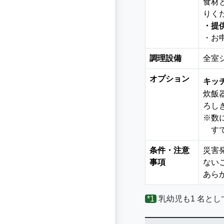
食材
りく
・提供
・お
調理設備
全室
オプション
キッ
炊飯
ろし
※数
すで
条件・注意
災害
事項
ない
あら
*1
乳幼児も1 名と