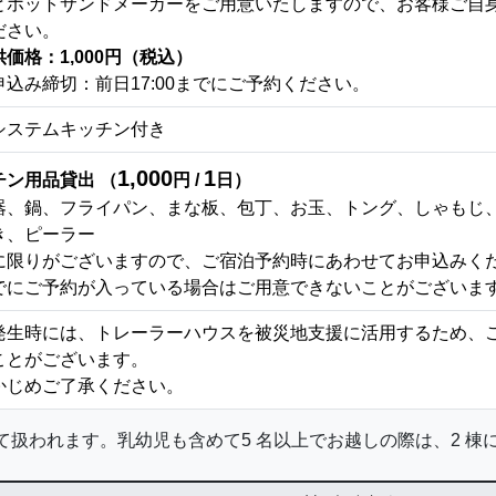
とホットサンドメーカーをご用意いたしますので、お客様ご自
ださい。
価格：1,000円（税込）
申込み締切：前日17:00までにご予約ください。
システムキッチン付き
1,000
1
チン用品貸出 （
円 /
日）
器、鍋、フライパン、まな板、包丁、お玉、トング、しゃもじ
き、ピーラー
に限りがございますので、ご宿泊予約時にあわせてお申込みく
にご予約が入っている場合はご用意できないことがございま
発生時には、トレーラーハウスを被災地支援に活用するため、
ことがございます。
かじめご了承ください。
して扱われます。乳幼児も含めて5 名以上でお越しの際は、2 