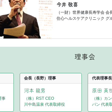
今井 敬喜
（一財）世界健康長寿学会 会
住心ヘルスケアクリニック グ
理事会
会長（長野）理事
代表理事長
河本 龍男
原田 英
理事
（株）RST CEO
（株）カン
川中島温泉 代表取締役
パン 代表