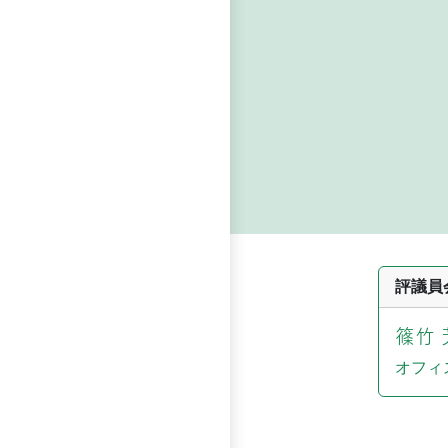
評議員
篠竹 
オフィ