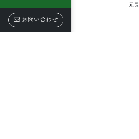
元長
お問い合わせ
（一社
須坂健康の森
宿泊と施設
周辺観光