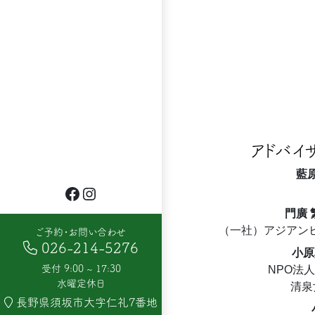
アドバイ
藍
Facebook
Instagram
門廣
（一社）アジアン
ご予約・お問い合わせ
026-214-5276
小原
受付 9:00 ~ 17:30
NPO法
水曜定休日
清泉
長野県須坂市大字仁礼7番地