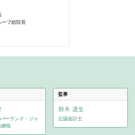
長
ループ総院長
監事
世
鈴木 道生
バーランド・ジャ
公認会計士
取締役