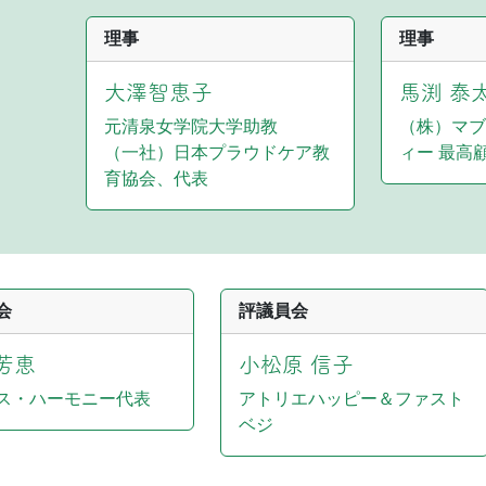
理事
理事
大澤智恵子
馬渕 泰
元清泉女学院大学助教
（株）マブ
（一社）日本プラウドケア教
ィー 最高
育協会、代表
会
評議員会
芳恵
小松原 信子
ス・ハーモニー代表
アトリエハッピー＆ファスト
ベジ