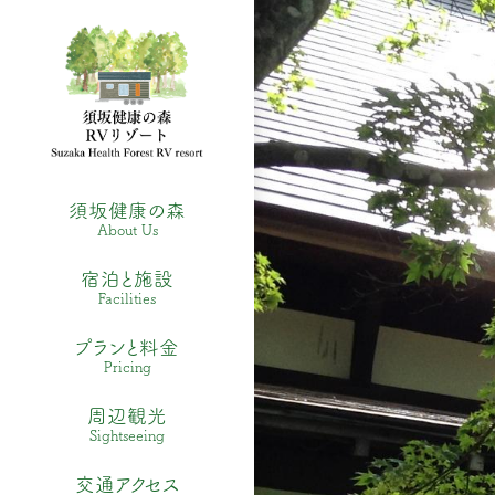
須坂健康の森
About Us
宿泊と施設
Facilities
プランと料金
Pricing
周辺観光
Sightseeing
交通アクセス