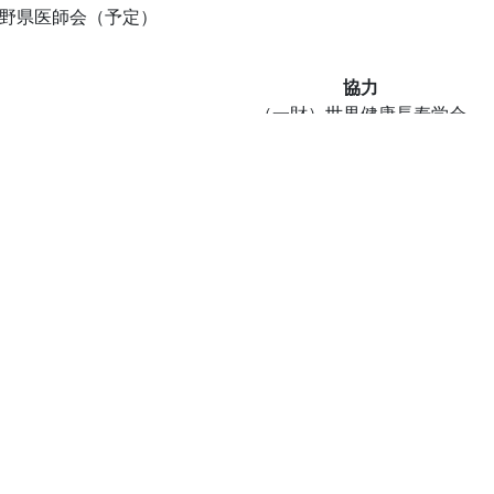
野県医師会（予定）
協力
（一財）世界健康長寿学会
協業会員
ニシム電子工業（株）、アストモスエネルギー（株）、 （
後援（予定）
）移住・交流推進機構（JOIN）、（一社）日本RV・トレー
プランと料金
お知らせ一覧
お客様の声
イベントとブログ
よくある質問