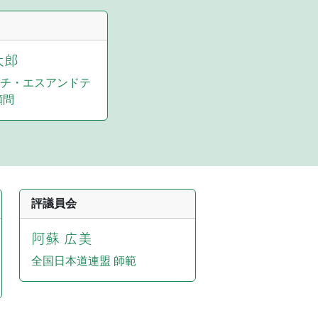
太郎
チ・エスアンドテ
顧問
評議員会
阿蘇 広美
全国日本道連盟 師範