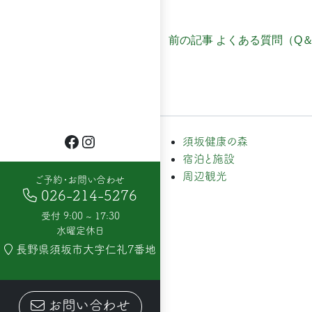
投
前の記事
よくある質問（Q
稿
ナ
Facebook
Instagram
ビ
須坂健康の森
宿泊と施設
ゲ
周辺観光
ご予約・お問い合わせ
026-214-5276
ー
受付 9:00 ~ 17:30
水曜定休日
シ
長野県須坂市大字仁礼7番地
ョ
お問い合わせ